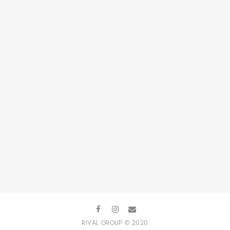
rival@rival.pl
501 189 735
RIVAL GROUP © 2020